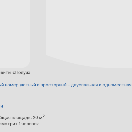
енты «Полуй»
а
й номер уютный и просторный - двуспальная и одноместная
ти
2
бщая площадь: 20 м
смотрит 1 человек