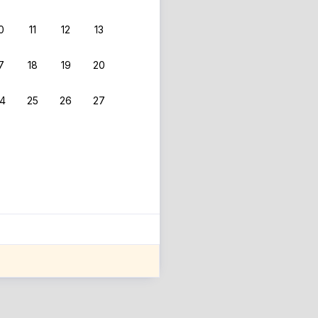
0
11
12
13
7
18
19
20
4
25
26
27
ле оценки проживания.