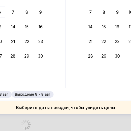
 до 30% за бронь
6
7
8
9
7
8
9
1
бонусами
ценки проживания
3
14
15
16
14
15
16
1
йте быстрое бронирование
0
21
22
23
21
22
23
2
ное подтверждение брони без ожидания ответа от хозяина
7
28
29
30
28
29
30
зяин
 до 30%
руйте до 31 августа 2026 — и получите кэшбэк бонусами пос
нее
8 авг
Выходные 8 - 9 авг
Выберите даты поездки, чтобы увидеть цены