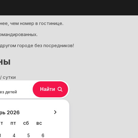
ее, чем номер в гостинице.
омандированных.
другом городе без посредников!
ны
/ сутки
Найти
ез детей
хазия
рь 2026
чт
пт
сб
вс
3
4
5
6