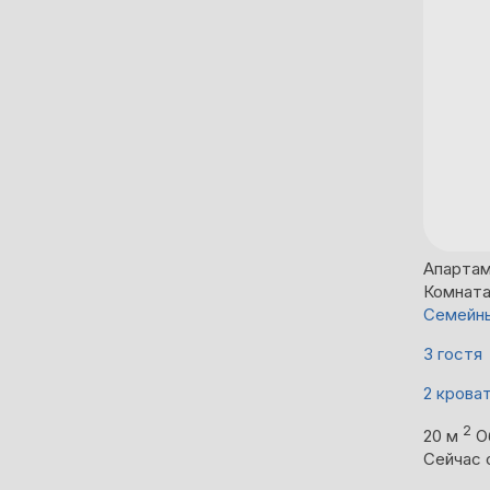
Апартам
Комнат
Семейны
3 гостя
2 крова
2
20 м
О
Сейчас 