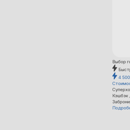
Выбор г
Быст
4 50
Стоимос
Суперхо
Кэшбэк
Заброни
Подроб