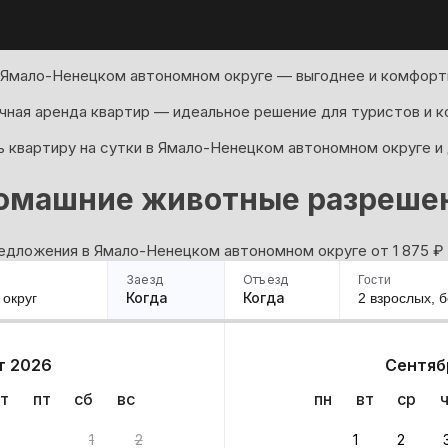
 Ямало-Ненецком автономном округе — выгоднее и комфортн
ная аренда квартир — идеальное решение для туристов и к
ь квартиру на сутки в Ямало-Ненецком автономном округе и 
омашние животные разреше
едложения в Ямало-Ненецком автономном округе oт 1 875
₽
Заезд
Отъезд
Гости
Когда
Когда
2 взрослых,
б
ример
Санкт-Петербург
Москва
Сочи
Минск
Казань
Дагестан
Кисловодск
Аб
т 2026
Сентяб
Квартиры
Гостиницы
Дома
Частный сектор
т
пт
сб
вс
пн
вт
ср
1
2
1
2