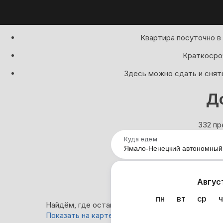
Квартира посуточно в
Краткосроч
Здесь можно сдать и снят
Д
332 пр
Куда едем
Нап
Авгус
пн
вт
ср
ч
Найдём, где остановиться : 332 варианта
Показать на карте