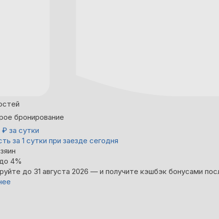
остей
рое бронирование
0
₽
за сутки
ть за 1 сутки при заезде сегодня
зяин
 до 4%
руйте до 31 августа 2026 — и получите кэшбэк бонусами пос
нее