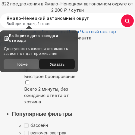
822 предложения в Ямало-Ненецком автономном округе oт
2 200
₽
/ сутки
Ямало-Ненецкий автономный округ
Выберите даты, 2 гостя
Квартиры
Гостиницы
Дома
Частный сектор
Выберите даты заезда и
Найдём, где остановиться : 822 варианта
отъезда
Показать на карте
Доступность жилья и стоимость
зависят от дат проживания
Выбирайте лучшее
Позже
Указать
Быстрое бронирование
Всего 2 минуты, без
ожидания ответа от
хозяина
Популярные фильтры
бассейн
включён завтрак